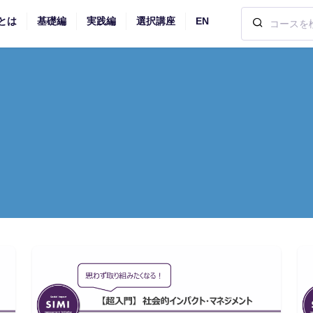
とは
基礎編
実践編
選択講座
EN