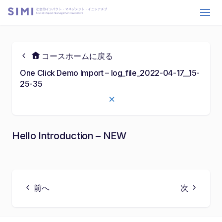
コースホームに戻る
One Click Demo Import – log_file_2022-04-17__15-
25-35
Hello Introduction – NEW
05:55
P
M
S
E
P
l
u
e
n
l
a
t
t
t
前へ
次
a
y
e
t
e
y
i
r