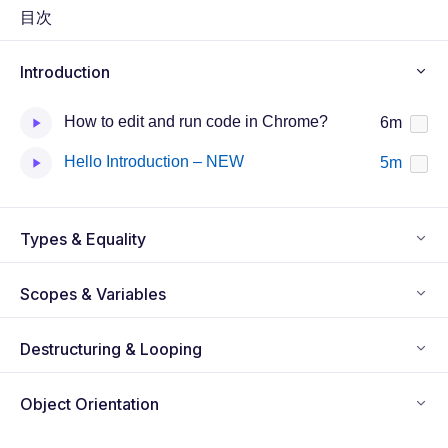
n
f
目次
g
u
s
l
Introduction
l
s
How to edit and run code in Chrome?
6m
c
Hello Introduction – NEW
5m
r
e
e
Types & Equality
n
Scopes & Variables
Destructuring & Looping
Object Orientation